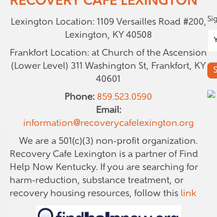
RECOVERY CAFE LEXINGTON
Si
Lexington Location: 1109 Versailles Road #200,
Lexington, KY 40508
Frankfort Location: at Church of the Ascension
(Lower Level)
311 Washington St, Frankfort, KY
40601
Phone:
859.523.0590
Email:
information@recoverycafelexington.org
We are a 501(c)(3) non-profit organization.
Recovery Cafe Lexington is a partner of Find
Help Now Kentucky. If you are searching for
harm-reduction, substance treatment, or
recovery housing resources, follow this
link